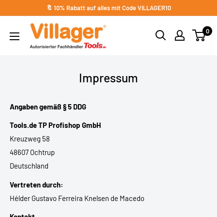
Direkt
🔖 10% Rabatt auf alles mit Code VILLAGER10
zum
Villager
0
Inhalt
Impressum
Angaben gemäß § 5 DDG
Tools.de TP Profishop GmbH
Kreuzweg 58
48607 Ochtrup
Deutschland
Vertreten durch:
Hélder Gustavo Ferreira Knelsen de Macedo
Kontakt