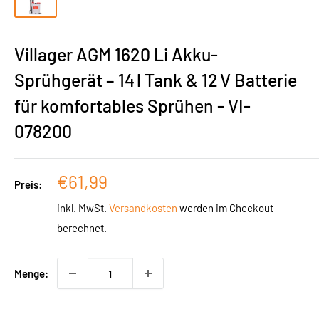
Villager AGM 1620 Li Akku-
Sprühgerät – 14 l Tank & 12 V Batterie
für komfortables Sprühen - VI-
078200
Sonderpreis
€61,99
Preis:
inkl. MwSt.
Versandkosten
werden im Checkout
berechnet.
Menge: