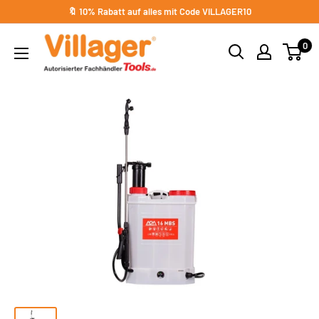
Direkt
🔖 10% Rabatt auf alles mit Code VILLAGER10
zum
Villager
0
Inhalt