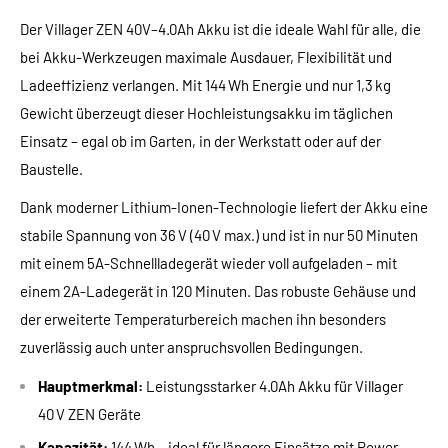
Der Villager ZEN 40V–4.0Ah Akku ist die ideale Wahl für alle, die
bei Akku-Werkzeugen maximale Ausdauer, Flexibilität und
Ladeeffizienz verlangen. Mit 144 Wh Energie und nur 1,3 kg
Gewicht überzeugt dieser Hochleistungsakku im täglichen
Einsatz – egal ob im Garten, in der Werkstatt oder auf der
Baustelle.
Dank moderner Lithium-Ionen-Technologie liefert der Akku eine
stabile Spannung von 36 V (40 V max.) und ist in nur 50 Minuten
mit einem 5A-Schnellladegerät wieder voll aufgeladen – mit
einem 2A-Ladegerät in 120 Minuten. Das robuste Gehäuse und
der erweiterte Temperaturbereich machen ihn besonders
zuverlässig auch unter anspruchsvollen Bedingungen.
Hauptmerkmal:
Leistungsstarker 4.0Ah Akku für Villager
40 V ZEN Geräte
Kapazität:
144 Wh – ideal für längere Einsätze mit Power-