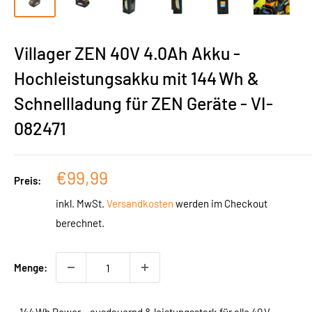
Villager ZEN 40V 4.0Ah Akku -
Hochleistungsakku mit 144 Wh &
Schnellladung für ZEN Geräte - VI-
082471
Sonderpreis
€99,99
Preis:
inkl. MwSt.
Versandkosten
werden im Checkout
berechnet.
Menge: