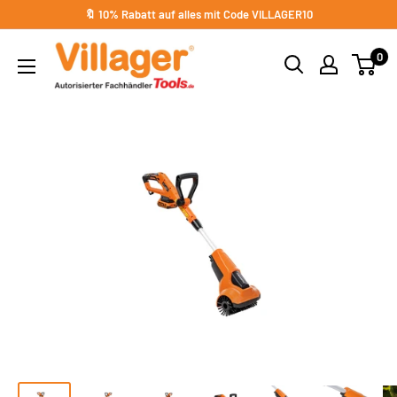
Direkt
🔖 10% Rabatt auf alles mit Code VILLAGER10
zum
Villager
0
Inhalt