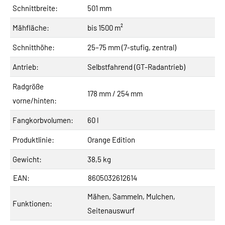
Schnittbreite:
501 mm
Mähfläche:
bis 1500 m²
Schnitthöhe:
25–75 mm (7-stufig, zentral)
Antrieb:
Selbstfahrend (GT-Radantrieb)
Radgröße
178 mm / 254 mm
vorne/hinten:
Fangkorbvolumen:
60 l
Produktlinie:
Orange Edition
Gewicht:
38,5 kg
EAN:
8605032612614
Mähen, Sammeln, Mulchen,
Funktionen:
Seitenauswurf