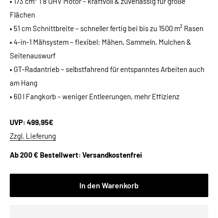
• 173 cm³ T8 OHV Motor – kraftvoll & zuverlässig für große
Flächen
• 51 cm Schnittbreite – schneller fertig bei bis zu 1500 m² Rasen
• 4-in-1 Mähsystem – flexibel: Mähen, Sammeln, Mulchen &
Seitenauswurf
• GT-Radantrieb – selbstfahrend für entspanntes Arbeiten auch
am Hang
• 60 l Fangkorb – weniger Entleerungen, mehr Effizienz
UVP: 499,95€
Zzgl. Lieferung
Ab 200 € Bestellwert: Versandkostenfrei
In den Warenkorb