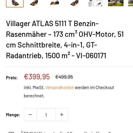
Villager ATLAS 5111 T Benzin-
Rasenmäher – 173 cm³ OHV-Motor, 51
cm Schnittbreite, 4-in-1, GT-
Radantrieb, 1500 m² - VI-060171
Sonderpreis
€399,95
Normalpreis
€499,95
Preis:
inkl. MwSt.
Versandkosten
werden im Checkout
berechnet.
Menge: