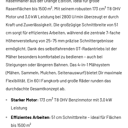
Rasenmäher aus der Orange Edition, ideal für große
Rasenflächen bis 1500 m². Mit seinem robusten 173 cm³ T8 OHV
Motor und 3,0 kW Leistung bei 2800 U/min überzeugt er durch
Kraft und Zuverlässigkeit. Die großzügige Schnittbreite von 51
cm sorgt für effizientes Arbeiten, während die zentrale 7-fache
Höhenverstellung von 25–75 mm präzise Schnittergebnisse
ermöglicht. Dank des selbstfahrenden GT-Radantriebs ist der
Mäher besonders komfortabel zu bedienen – auch bei
Steigungen oder längeren Bahnen. Das 4-in-1 Mähsystem
(Mähen, Sammeln, Mulchen, Seitenauswurf) bietet Dir maximale
Flexibilität. Ein 60 l Fangkorb und große Räder runden das
durchdachte Gesamtkonzept ab.
Starker Motor:
173 cm³ T8 OHV Benzinmotor mit 3,0 kW
Leistung
Effizientes Arbeiten:
51 cm Schnittbreite – ideal für Flächen
bis 1500 m²