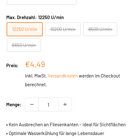
Max. Drehzahl:
12250 U/min
12250 U/min
10200 U/min
8500 U/min
6650 U/min
Sonderpreis
€4,49
Preis:
inkl. MwSt.
Versandkosten
werden im Checkout
berechnet.
Menge:
• Kein Ausbrechen an Fliesenkanten – ideal für Sichtflächen
• Optimale Wasserkühlung für lange Lebensdauer