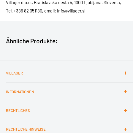
Villager d.o.o., Bratislavska cesta 5, 1000 Ljubljana, Slovenia,
Tel. +386 82 051180, email: info@villager.si
Ähnliche Produkte:
VILLAGER
Kontakt
INFORMATIONEN
Impressum
Barrierefreiheit
Nutzungsbedingungen
RECHTLICHES
Über Villager
Hinweise zur Entsorgung von Altbatterien
Informationen zur Entsorgung von Elektro- und
AGB
Elektronikgeräten
RECHTLICHE HINWEISE
Datenschutzerklärung