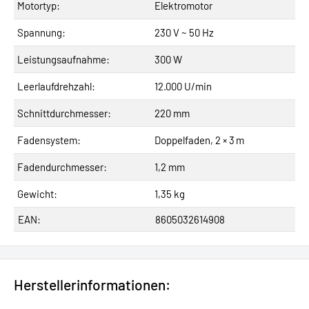
Motortyp:
Elektromotor
Spannung:
230 V ~ 50 Hz
Leistungsaufnahme:
300 W
Leerlaufdrehzahl:
12.000 U/min
Schnittdurchmesser:
220 mm
Fadensystem:
Doppelfaden, 2 × 3 m
Fadendurchmesser:
1,2 mm
Gewicht:
1,35 kg
EAN:
8605032614908
Herstellerinformationen: