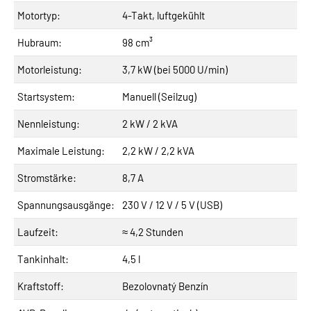
Motortyp:
4-Takt, luftgekühlt
Hubraum:
98 cm³
Motorleistung:
3,7 kW (bei 5000 U/min)
Startsystem:
Manuell (Seilzug)
Nennleistung:
2 kW / 2 kVA
Maximale Leistung:
2,2 kW / 2,2 kVA
Stromstärke:
8,7 A
Spannungsausgänge:
230 V / 12 V / 5 V (USB)
Laufzeit:
≈ 4,2 Stunden
Tankinhalt:
4,5 l
Kraftstoff:
Bezolovnatý Benzín