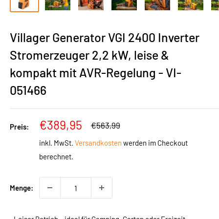
Villager Generator VGI 2400 Inverter
Stromerzeuger 2,2 kW, leise &
kompakt mit AVR-Regelung - VI-
051466
Sonderpreis
€389,95
Normalpreis
€563,99
Preis:
inkl. MwSt.
Versandkosten
werden im Checkout
berechnet.
Menge: