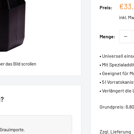
Sond
€33
Preis:
inkl. M
Menge:
• Universell ein
r das Bild scrollen
• Mit Spezialadd
• Geeignet für 
• 5 l Vorratskanis
• Verlängert di
n?
Grundpreis: 6,80
e Grauimporte.
Zzgl. Lieferung