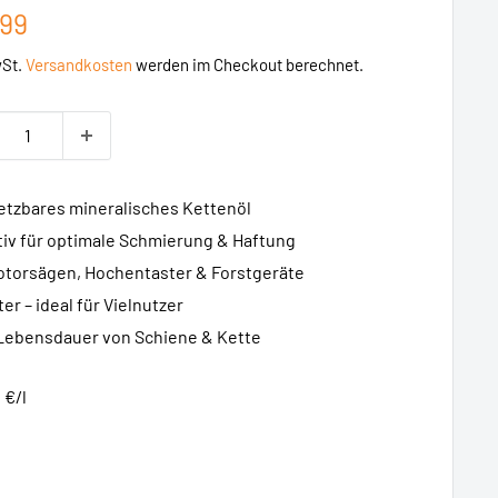
erpreis
,99
wSt.
Versandkosten
werden im Checkout berechnet.
setzbares mineralisches Kettenöl
itiv für optimale Schmierung & Haftung
Motorsägen, Hochentaster & Forstgeräte
ter – ideal für Vielnutzer
e Lebensdauer von Schiene & Kette
 €/l