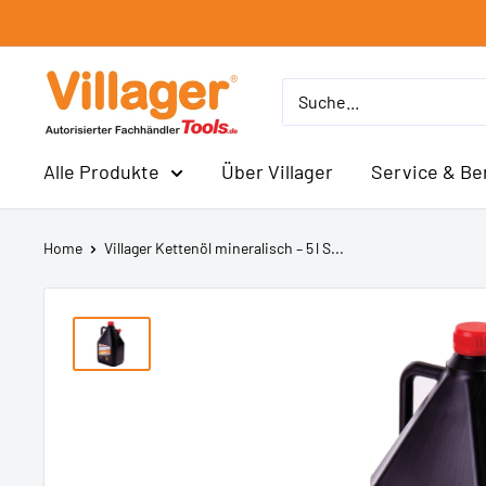
Direkt
zum
Inhalt
Villager
Alle Produkte
Über Villager
Service & Be
Home
Villager Kettenöl mineralisch – 5 l S...