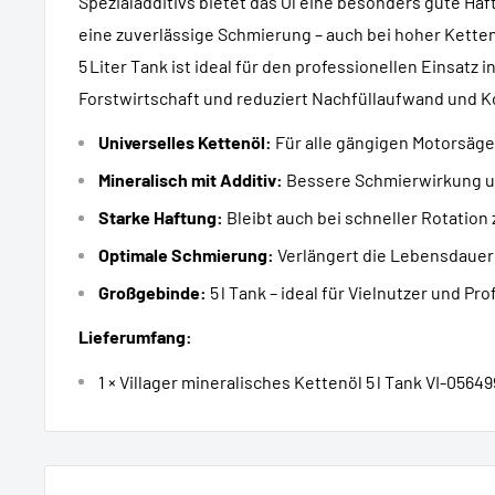
Spezialadditivs bietet das Öl eine besonders gute Haf
eine zuverlässige Schmierung – auch bei hoher Kette
5 Liter Tank ist ideal für den professionellen Einsatz 
Forstwirtschaft und reduziert Nachfüllaufwand und K
Universelles Kettenöl:
Für alle gängigen Motorsäg
Mineralisch mit Additiv:
Bessere Schmierwirkung un
Starke Haftung:
Bleibt auch bei schneller Rotation 
Optimale Schmierung:
Verlängert die Lebensdauer
Großgebinde:
5 l Tank – ideal für Vielnutzer und Pro
Lieferumfang:
1 × Villager mineralisches Kettenöl 5 l Tank VI-05649