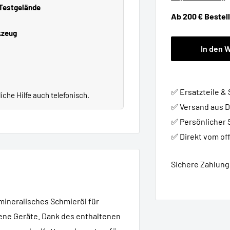
 Testgelände
Ab 200 € Bestel
kzeug
In den 
✅ Ersatzteile &
che Hilfe auch telefonisch.
✅ Versand aus 
✅ Persönlicher 
✅ Direkt vom off
Sichere Zahlung 
 mineralisches Schmieröl für
ene Geräte. Dank des enthaltenen