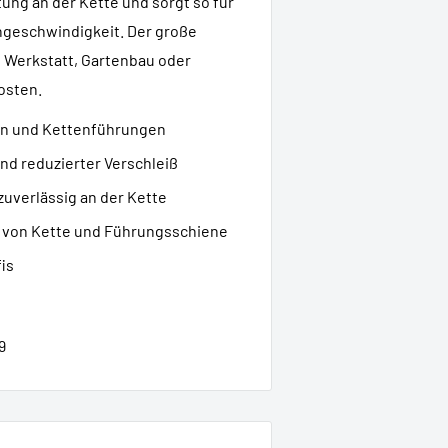
tung an der Kette und sorgt so für
ngeschwindigkeit. Der große
in Werkstatt, Gartenbau oder
osten.
en und Kettenführungen
d reduzierter Verschleiß
zuverlässig an der Kette
 von Kette und Führungsschiene
fis
9