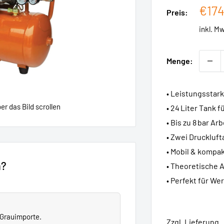
Sond
€174
Preis:
inkl. M
Menge:
• Leistungsstar
r das Bild scrollen
• 24 Liter Tank 
• Bis zu 8 bar A
• Zwei Druckluft
• Mobil & kompak
n?
• Theoretische A
• Perfekt für We
e Grauimporte.
Zzgl. Lieferung