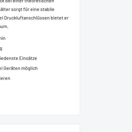
ck bei einer theoretischen
lter sorgt für eine stabile
ei Druckluftanschlüssen bietet er
aum.
min
ng
hiedenste Einsätze
ei Geräten möglich
tieren