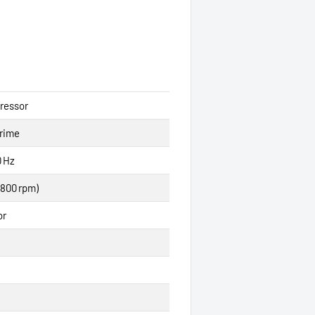
ressor
Prime
0 Hz
2800 rpm)
or