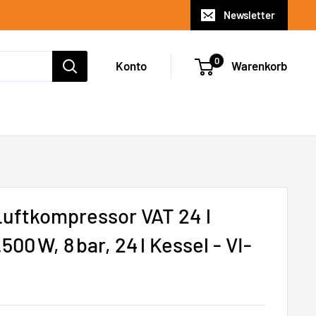
Newsletter
0
Konto
Warenkorb
 Luftkompressor VAT 24 l
.500 W, 8 bar, 24 l Kessel - VI-