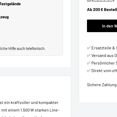
 Testgelände
Ab 200 € Bestel
kzeug
In den 
✅ Ersatzteile &
che Hilfe auch telefonisch.
✅ Versand aus 
✅ Persönlicher 
✅ Direkt vom off
Sichere Zahlung 
ist ein kraftvoller und kompakter
t mit einem 1.500 W starken Line-