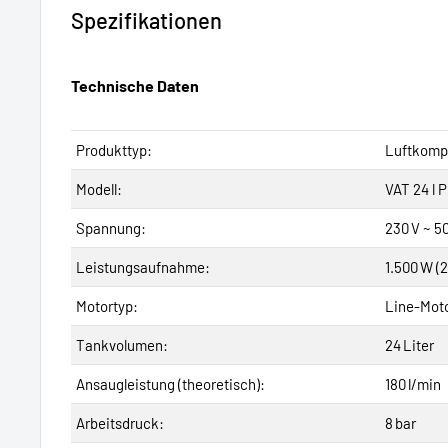
Spezifikationen
Technische Daten
Produkttyp:
Luftkomp
Modell:
VAT 24 l 
Spannung:
230 V ~ 5
Leistungsaufnahme:
1.500 W (
Motortyp:
Line-Mot
Tankvolumen:
24 Liter
Ansaugleistung (theoretisch):
180 l/min
Arbeitsdruck:
8 bar