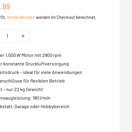
erpreis
,99
wSt.
Versandkosten
werden im Checkout berechnet.
ker 1.500 W Motor mit 2800 rpm
für konstante Druckluftversorgung
rbeitsdruck – ideal für viele Anwendungen
anschlüsse für flexiblen Betrieb
t – nur 22 kg Gewicht
nsaugleistung: 180 l/min
rkstatt, Garage oder Hobbybereich