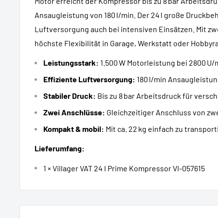
Motor erreicht der Kompressor bis zu 8 bar Arbeitsdru
Ansaugleistung von 180 l/min. Der 24 l große Druckbehä
Luftversorgung auch bei intensiven Einsätzen. Mit zw
höchste Flexibilität in Garage, Werkstatt oder Hobbyr
Leistungsstark:
1.500 W Motorleistung bei 2800 U/
Effiziente Luftversorgung:
180 l/min Ansaugleistu
Stabiler Druck:
Bis zu 8 bar Arbeitsdruck für versc
Zwei Anschlüsse:
Gleichzeitiger Anschluss von zw
Kompakt & mobil:
Mit ca. 22 kg einfach zu transpor
Lieferumfang:
1 × Villager VAT 24 l Prime Kompressor VI-057615