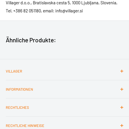
Villager d.o.o., Bratislavska cesta 5, 1000 Ljubljana, Slovenia,
Tel. +386 82 051180, email: info@villager.si
Ähnliche Produkte:
VILLAGER
Kontakt
INFORMATIONEN
Impressum
Barrierefreiheit
Nutzungsbedingungen
RECHTLICHES
Über Villager
Hinweise zur Entsorgung von Altbatterien
Informationen zur Entsorgung von Elektro- und
AGB
Elektronikgeräten
RECHTLICHE HINWEISE
Datenschutzerklärung