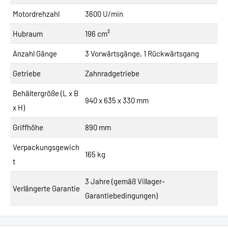
Motordrehzahl
3600 U/min
Hubraum
196 cm³
Anzahl Gänge
3 Vorwärtsgänge, 1 Rückwärtsgang
Getriebe
Zahnradgetriebe
Behältergröße (L x B
940 x 635 x 330 mm
x H)
Griffhöhe
890 mm
Verpackungsgewich
165 kg
t
3 Jahre (gemäß Villager-
Verlängerte Garantie
Garantiebedingungen)