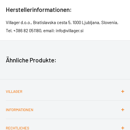
Herstellerinformationen:
Villager d.o.o., Bratislavska cesta 5, 1000 Ljubljana, Slovenia,
Tel. +386 82 051180, email: info@villager.si
Ähnliche Produkte:
VILLAGER
Kontakt
INFORMATIONEN
Impressum
Barrierefreiheit
Nutzungsbedingungen
RECHTLICHES
Über Villager
Hinweise zur Entsorgung von Altbatterien