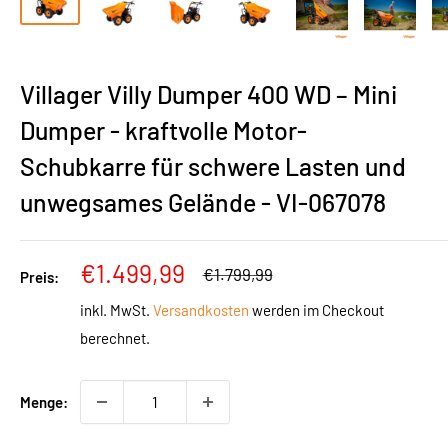
Villager Villy Dumper 400 WD – Mini
Dumper - kraftvolle Motor-
Schubkarre für schwere Lasten und
unwegsames Gelände - VI-067078
Sonderpreis
€1.499,99
Normalpreis
€1.799,99
Preis:
inkl. MwSt.
Versandkosten
werden im Checkout
berechnet.
Menge: