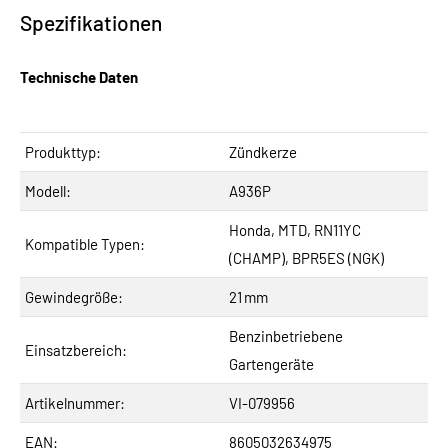
Spezifikationen
Technische Daten
Produkttyp:
Zündkerze
Modell:
A936P
Honda, MTD, RN11YC
Kompatible Typen:
(CHAMP), BPR5ES (NGK)
Gewindegröße:
21 mm
Benzinbetriebene
Einsatzbereich:
Gartengeräte
Artikelnummer:
VI-079956
EAN:
8605032634975