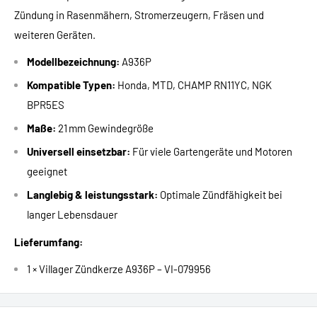
Zündung in Rasenmähern, Stromerzeugern, Fräsen und
weiteren Geräten.
Modellbezeichnung:
A936P
Kompatible Typen:
Honda, MTD, CHAMP RN11YC, NGK
BPR5ES
Maße:
21 mm Gewindegröße
Universell einsetzbar:
Für viele Gartengeräte und Motoren
geeignet
Langlebig & leistungsstark:
Optimale Zündfähigkeit bei
langer Lebensdauer
Lieferumfang:
1 × Villager Zündkerze A936P – VI-079956