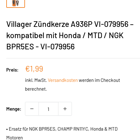
Villager Zündkerze A936P VI-079956 –
kompatibel mit Honda / MTD / NGK
BPR5ES - VI-079956
Sonderpreis
€1,99
Preis:
inkl. MwSt.
Versandkosten
werden im Checkout
berechnet.
Menge:
• Ersatz für NGK BPR5ES, CHAMP RN11YC, Honda & MTD
Motoren